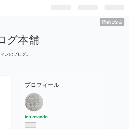
読者になる
ログ本舗
ーマンのブログ。
プロフィール
id:uosando