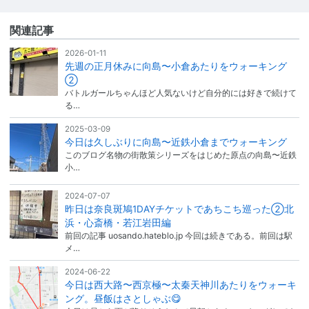
関連記事
2026-01-11
先週の正月休みに向島〜小倉あたりをウォーキング
②
バトルガールちゃんほど人気ないけど自分的には好きで続けて
る…
2025-03-09
今日は久しぶりに向島〜近鉄小倉までウォーキング
このブログ名物の街散策シリーズをはじめた原点の向島〜近鉄
小…
2024-07-07
昨日は奈良斑鳩1DAYチケットであちこち巡った②北
浜・心斎橋・若江岩田編
前回の記事 uosando.hateblo.jp 今回は続きである。前回は駅
メ…
2024-06-22
今日は西大路〜西京極〜太秦天神川あたりをウォーキ
ング。昼飯はさとしゃぶ😋