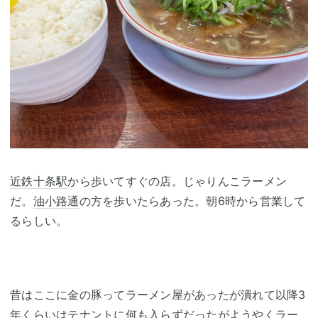
近鉄
十条駅
から歩いてすぐの店。じゃりんこラーメン
だ。
油小路通
の方を歩いたらあった。朝6時から営業して
るらしい。
昔はここに金の豚ってラーメン屋があったが潰れて以降3
年くらいはテナントに何も入らずだったがようやくラー