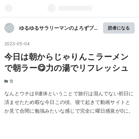
ゆるゆるサラリーマンのよろずブ
読者になる
ログ本舗
2023
-
05
-
04
今日は朝からじゃりんこラーメン
で朝ラー😋力の湯でリフレッシュ
食
なんとウチは9連休ということで旅行は混んでない初日に
済ませたため暇な今日この頃。寝て起きて動画サイトと
か見て合間に勉強みたいな感じで完全に曜日感覚が0に。